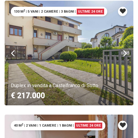
2
130 M
|
5 VANI
|
2 CAMERE
|
3 BAGNI
|
ULTIME 24 ORE
Duplex in vendita a Castelfranco di Sotto
€ 217.000
2
40 M
|
2 VANI
|
1 CAMERE
|
1 BAGNI
|
ULTIME 24 ORE