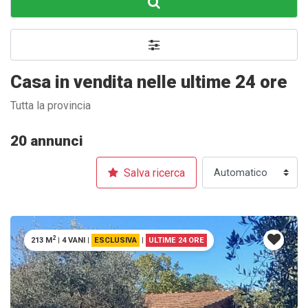
Casa in vendita nelle ultime 24 ore
Tutta la provincia
20 annunci
Salva ricerca
2
213 M
|
4 VANI
|
ESCLUSIVA
|
ULTIME 24 ORE