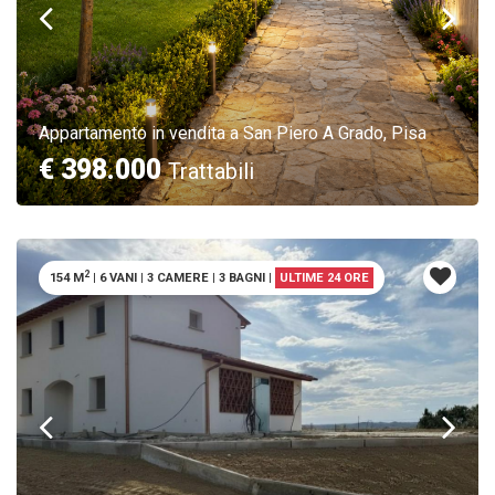
Appartamento in vendita a San Piero A Grado, Pisa
€ 398.000
Trattabili
2
154 M
|
6 VANI
|
3 CAMERE
|
3 BAGNI
|
ULTIME 24 ORE