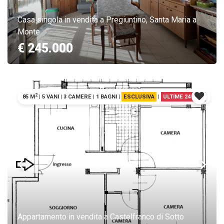
Casa singola in vendita a Pregiuntino, Santa Maria a
Monte
€ 245.000
2
85 M
|
5 VANI
|
3 CAMERE
|
1 BAGNI
|
ESCLUSIVA
|
ULTIME 24 ORE
Appartamento in vendita a Castelfranco di Sotto