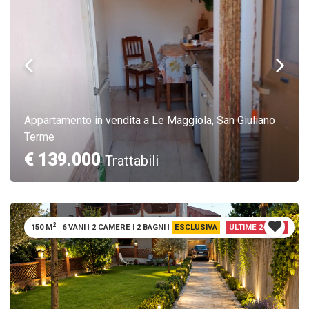
Appartamento in vendita a Le Maggiola, San Giuliano
Terme
€ 139.000
Trattabili
2
150 M
|
6 VANI
|
2 CAMERE
|
2 BAGNI
|
ESCLUSIVA
|
ULTIME 24 ORE