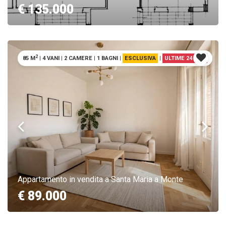
€ 135.000
2
85 M
|
4 VANI
|
2 CAMERE
|
1 BAGNI
|
ESCLUSIVA
|
ULTIME 24 ORE
Appartamento in vendita a Santa Maria a Monte
€ 89.000