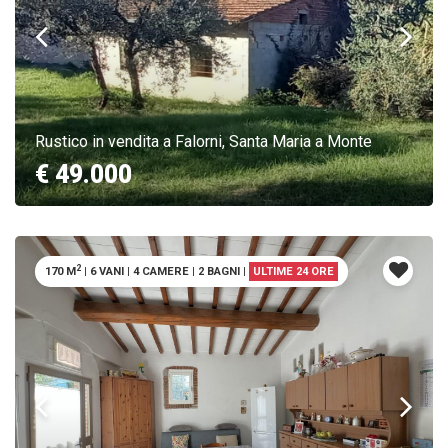
Rustico in vendita a Falorni, Santa Maria a Monte
€ 49.000
2
170 M
|
6 VANI
|
4 CAMERE
|
2 BAGNI
|
ULTIME 24 ORE