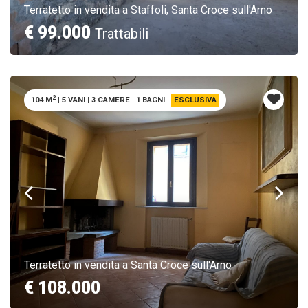
Terratetto in vendita a Staffoli, Santa Croce sull'Arno
€ 99.000
Trattabili
2
104 M
|
5 VANI
|
3 CAMERE
|
1 BAGNI
|
ESCLUSIVA
Terratetto in vendita a Santa Croce sull'Arno
€ 108.000