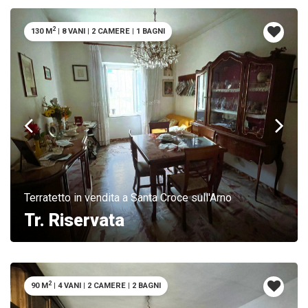
2
130 M
|
8 VANI
|
2 CAMERE
|
1 BAGNI
Terratetto in vendita a Santa Croce sull'Arno
Tr. Riservata
2
90 M
|
4 VANI
|
2 CAMERE
|
2 BAGNI