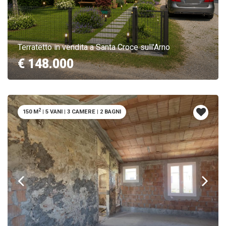
Terratetto in vendita a Santa Croce sull'Arno
€ 148.000
2
150 M
|
5 VANI
|
3 CAMERE
|
2 BAGNI