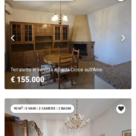
Terratetto in vendita a Santa Croce sull'Arno
€ 155.000
2
90 M
|
5 VANI
|
2 CAMERE
|
2 BAGNI