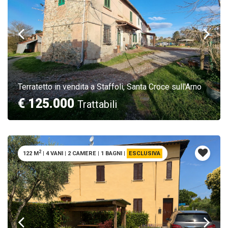
Terratetto in vendita a Staffoli, Santa Croce sull'Arno
€ 125.000
Trattabili
2
122 M
|
4 VANI
|
2 CAMERE
|
1 BAGNI
|
ESCLUSIVA