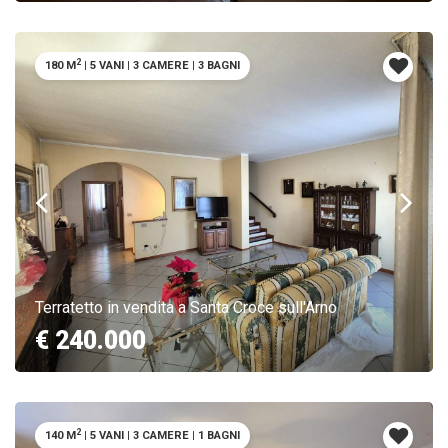
2
180 M
|
5 VANI
|
3 CAMERE
|
3 BAGNI
Terratetto in vendita a Santa Croce sull'Arno
€ 240.000
2
140 M
|
5 VANI
|
3 CAMERE
|
1 BAGNI