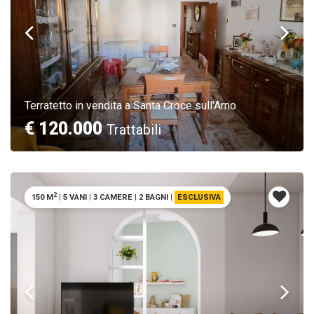
Terratetto in vendita a Santa Croce sull'Arno
€ 120.000
Trattabili
2
150 M
|
5 VANI
|
3 CAMERE
|
2 BAGNI
|
ESCLUSIVA