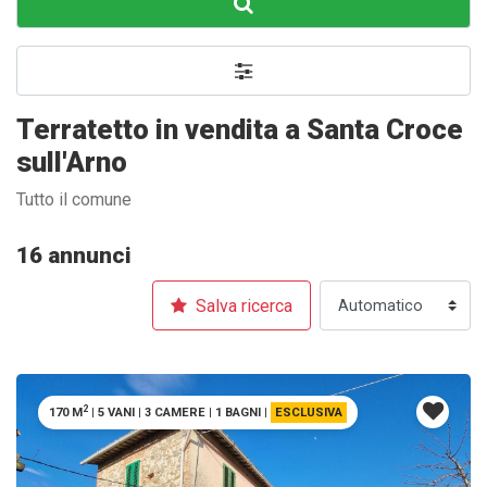
Terratetto in vendita a Santa Croce
sull'Arno
Tutto il comune
16 annunci
Salva ricerca
2
170 M
|
5 VANI
|
3 CAMERE
|
1 BAGNI
|
ESCLUSIVA