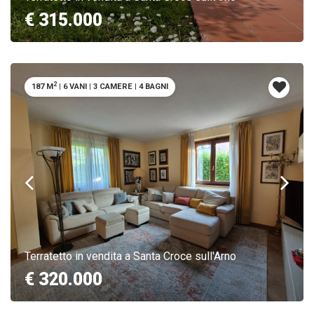
€ 315.000
2
187 M
|
6 VANI
|
3 CAMERE
|
4 BAGNI
Terratetto in vendita a Santa Croce sull'Arno
€ 320.000