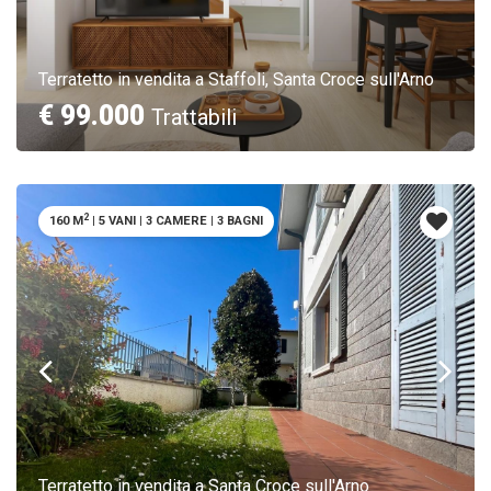
Terratetto in vendita a Staffoli, Santa Croce sull'Arno
€ 99.000
Trattabili
2
160 M
|
5 VANI
|
3 CAMERE
|
3 BAGNI
Terratetto in vendita a Santa Croce sull'Arno